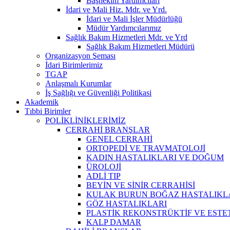
Başhekim Yardımcıları
İdari ve Mali Hiz. Mdr. ve Yrd.
İdari ve Mali İşler Müdürlüğü
Müdür Yardımcılarımız
Sağlık Bakım Hizmetleri Mdr. ve Yrd
Sağlık Bakım Hizmetleri Müdürü
Organizasyon Şeması
İdari Birimlerimiz
TGAP
Anlaşmalı Kurumlar
İş Sağlığı ve Güvenliği Politikasi
Akademik
Tıbbi Birimler
POLİKLİNİKLERİMİZ
CERRAHİ BRANŞLAR
GENEL CERRAHİ
ORTOPEDİ VE TRAVMATOLOJİ
KADIN HASTALIKLARI VE DOĞUM
ÜROLOJİ
ADLİ TIP
BEYİN VE SİNİR CERRAHİSİ
KULAK BURUN BOĞAZ HASTALIKL
GÖZ HASTALIKLARI
PLASTİK REKONSTRÜKTİF VE ESTE
KALP DAMAR