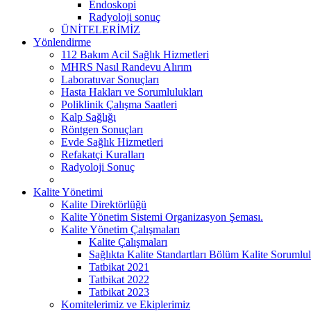
Endoskopi
Radyoloji sonuç
ÜNİTELERİMİZ
Yönlendirme
112 Bakım Acil Sağlık Hizmetleri
MHRS Nasıl Randevu Alırım
Laboratuvar Sonuçları
Hasta Hakları ve Sorumlulukları
Poliklinik Çalışma Saatleri
Kalp Sağlığı
Röntgen Sonuçları
Evde Sağlık Hizmetleri
Refakatçi Kuralları
Radyoloji Sonuç
Kalite Yönetimi
Kalite Direktörlüğü
Kalite Yönetim Sistemi Organizasyon Şeması.
Kalite Yönetim Çalışmaları
Kalite Çalışmaları
Sağlıkta Kalite Standartları Bölüm Kalite Sorumlul
Tatbikat 2021
Tatbikat 2022
Tatbikat 2023
Komitelerimiz ve Ekiplerimiz