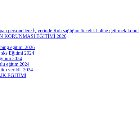
an personellere İş yerinde Ruh sağlığını öncelik haline getirmek konulu
İN KORUNMASI EĞİTİMİ 2026
obing eğitimi 2026
 sks Eğitimi 2024
eğitimi 2024
lu eğitim 2024
tim verildi. 2024
K EĞİTİMİ