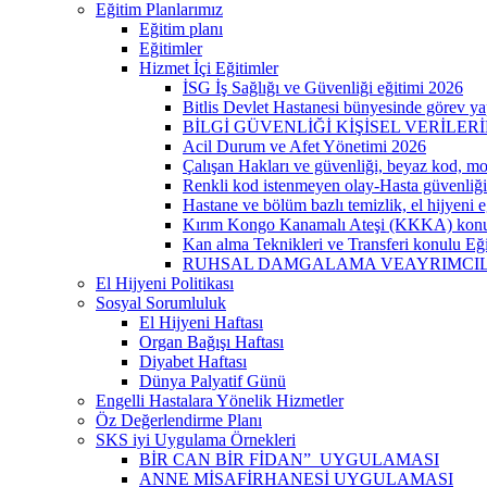
Eğitim Planlarımız
Eğitim planı
Eğitimler
Hizmet İçi Eğitimler
İSG İş Sağlığı ve Güvenliği eğitimi 2026
Bitlis Devlet Hastanesi bünyesinde görev yap
BİLGİ GÜVENLİĞİ KİŞİSEL VERİLER
Acil Durum ve Afet Yönetimi 2026
Çalışan Hakları ve güvenliği, beyaz kod, m
Renkli kod istenmeyen olay-Hasta güvenliği
Hastane ve bölüm bazlı temizlik, el hijyeni 
Kırım Kongo Kanamalı Ateşi (KKKA) konu
Kan alma Teknikleri ve Transferi konulu Eği
RUHSAL DAMGALAMA VEAYRIMCILI
El Hijyeni Politikası
Sosyal Sorumluluk
El Hijyeni Haftası
Organ Bağışı Haftası
Diyabet Haftası
Dünya Palyatif Günü
Engelli Hastalara Yönelik Hizmetler
Öz Değerlendirme Planı
SKS iyi Uygulama Örnekleri
BİR CAN BİR FİDAN” UYGULAMASI
ANNE MİSAFİRHANESİ UYGULAMASI