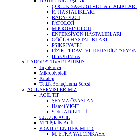
DAHİLİ BRANŞLAR
ÇOCUK SAĞLIĞI VE HASTALIKLARI
İÇ HASTALIKLARI
RADYOLOJİ
PATOLOJİ
MİKROBİYOLOJİ
ENFEKSİYON HASTALIKLARI
GÖĞÜS HASTALIKLARI
PSİKRİYATRİ
FİZİK TEDAVİ VE REHABİLİTASYON
BİYOKİMYA
LABORATUVARLARIMIZ
Biyokimya
Mikrobiyoloji
Patoloji
Tetkik Sonuçlanma Süresi
ACİL SERVİSLERİMİZ
ACİL TIP
ŞEYMA ÖZASLAN
Hamdi YİĞİT
Sadık ADIBELLİ
ÇOCUK ACİL
YETİŞKİN ACİL
PRATİSYEN HEKİMLER
M. ETKA YALÇINKAYA