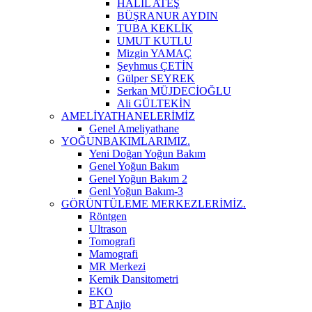
HALİL ATEŞ
BÜŞRANUR AYDIN
TUBA KEKLİK
UMUT KUTLU
Mizgin YAMAÇ
Şeyhmus ÇETİN
Gülper SEYREK
Serkan MÜJDECİOĞLU
Ali GÜLTEKİN
AMELİYATHANELERİMİZ
Genel Ameliyathane
YOĞUNBAKIMLARIMIZ.
Yeni Doğan Yoğun Bakım
Genel Yoğun Bakım
Genel Yoğun Bakım 2
Genl Yoğun Bakım-3
GÖRÜNTÜLEME MERKEZLERİMİZ.
Röntgen
Ultrason
Tomografi
Mamografi
MR Merkezi
Kemik Dansitometri
EKO
BT Anjio