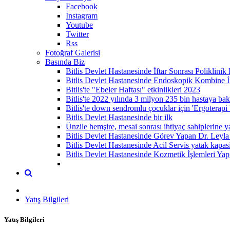
Facebook
İnstagram
Youtube
Twitter
Rss
Fotoğraf Galerisi
Basında Biz
Bitlis Devlet Hastanesinde İftar Sonrası Poliklinik
Bitlis Devlet Hastanesinde Endoskopik Kombine İ
Bitlis'te "Ebeler Haftası" etkinlikleri 2023
Bitlis'te 2022 yılında 3 milyon 235 bin hastaya bakı
Bitlis'te down sendromlu çocuklar için 'Ergoterapi Ü
Bitlis Devlet Hastanesinde bir ilk
Ünzile hemşire, mesai sonrası ihtiyaç sahiplerine y
Bitlis Devlet Hastanesinde Görev Yapan Dr. Le
Bitlis Devlet Hastanesinde Acil Servis yatak kapasi
Bitlis Devlet Hastanesinde Kozmetik İşlemleri Ya
Yatış Bilgileri
Yatış Bilgileri