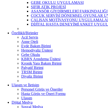
GEBE OKULU UYGULAMASI
SIFIR ATIK PROJESİ
ASANSÖR GİYDİRMELERİ FARKINDALIĞI
ÇOCUK SERVİSİ DÖNEMSEL OYUNLAR 
ÇALIŞAN MOTİVASYONU UYGULAMALA
DİJİTAL HASTA DENEYİMİ ANKET UYGU
Özellikli/Birimler
Acil Servis
Anne Oteli
Evde Bakım Birimi
Hemodiyaliz Ünitesi
Gebe Okulu
KBRN Arındırma Ünitesi
Kronik Yara Bakım Birimi
Palyatif Birimi
TRSM Birimi
Diyaliz Birimi
Ulaşım ve İletişim
Personel Görüş ve Öneriler
Hasta Görüş ve Öneri Formu
Ulaşım
Dijital Medya
Sosyal Medya