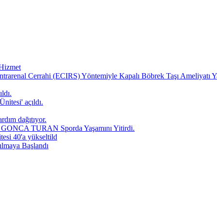
 Hizmet
ntrarenal Cerrahi (ECIRS) Yöntemiyle Kapalı Böbrek Taşı Ameliyatı Y
ldı.
nitesi' açıldı.
ardım dağıtıyor.
yla GONCA TURAN Sporda Yaşamını Yitirdi.
tesi 40'a yükseltild
pılmaya Başlandı