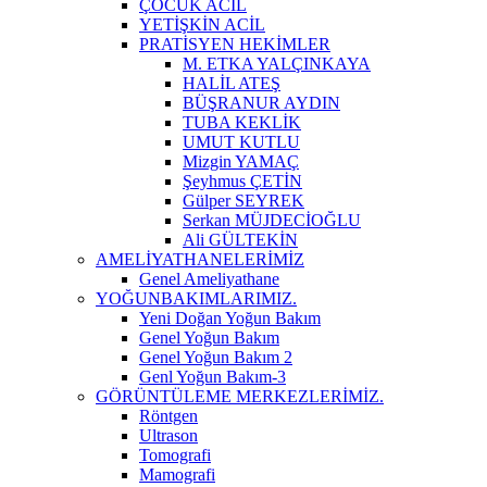
ÇOCUK ACİL
YETİŞKİN ACİL
PRATİSYEN HEKİMLER
M. ETKA YALÇINKAYA
HALİL ATEŞ
BÜŞRANUR AYDIN
TUBA KEKLİK
UMUT KUTLU
Mizgin YAMAÇ
Şeyhmus ÇETİN
Gülper SEYREK
Serkan MÜJDECİOĞLU
Ali GÜLTEKİN
AMELİYATHANELERİMİZ
Genel Ameliyathane
YOĞUNBAKIMLARIMIZ.
Yeni Doğan Yoğun Bakım
Genel Yoğun Bakım
Genel Yoğun Bakım 2
Genl Yoğun Bakım-3
GÖRÜNTÜLEME MERKEZLERİMİZ.
Röntgen
Ultrason
Tomografi
Mamografi