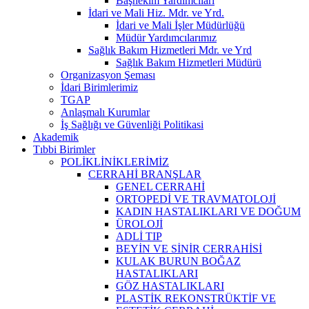
Başhekim Yardımcıları
İdari ve Mali Hiz. Mdr. ve Yrd.
İdari ve Mali İşler Müdürlüğü
Müdür Yardımcılarımız
Sağlık Bakım Hizmetleri Mdr. ve Yrd
Sağlık Bakım Hizmetleri Müdürü
Organizasyon Şeması
İdari Birimlerimiz
TGAP
Anlaşmalı Kurumlar
İş Sağlığı ve Güvenliği Politikasi
Akademik
Tıbbi Birimler
POLİKLİNİKLERİMİZ
CERRAHİ BRANŞLAR
GENEL CERRAHİ
ORTOPEDİ VE TRAVMATOLOJİ
KADIN HASTALIKLARI VE DOĞUM
ÜROLOJİ
ADLİ TIP
BEYİN VE SİNİR CERRAHİSİ
KULAK BURUN BOĞAZ
HASTALIKLARI
GÖZ HASTALIKLARI
PLASTİK REKONSTRÜKTİF VE