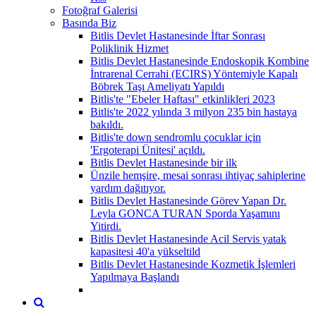
Fotoğraf Galerisi
Basında Biz
Bitlis Devlet Hastanesinde İftar Sonrası
Poliklinik Hizmet
Bitlis Devlet Hastanesinde Endoskopik Kombine
İntrarenal Cerrahi (ECIRS) Yöntemiyle Kapalı
Böbrek Taşı Ameliyatı Yapıldı
Bitlis'te "Ebeler Haftası" etkinlikleri 2023
Bitlis'te 2022 yılında 3 milyon 235 bin hastaya
bakıldı.
Bitlis'te down sendromlu çocuklar için
'Ergoterapi Ünitesi' açıldı.
Bitlis Devlet Hastanesinde bir ilk
Ünzile hemşire, mesai sonrası ihtiyaç sahiplerine
yardım dağıtıyor.
Bitlis Devlet Hastanesinde Görev Yapan Dr.
Leyla GONCA TURAN Sporda Yaşamını
Yitirdi.
Bitlis Devlet Hastanesinde Acil Servis yatak
kapasitesi 40'a yükseltild
Bitlis Devlet Hastanesinde Kozmetik İşlemleri
Yapılmaya Başlandı