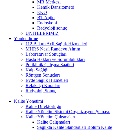
MR Merkezi
Kemik Dansitometri
EKO
BT Anjio
Endoskopi
Radyoloji sonuç
ÜNİTELERİMİZ
Yönlendirme
112 Bakım Acil Sağlık Hizmetleri
MHRS Nasıl Randevu Alırım
Laboratuvar Sonuçları
Hasta Hakları ve Sorumlulukları
Poliklinik Çalışma Saatleri
Kalp Sağlığı
Röntgen Sonuçları
Evde Sağlık Hizmetleri
Refakatçi Kuralları
Radyoloji Sonuç
Kalite Yönetimi
Kalite Direktörlüğü
Kalite Yönetim Sistemi Organizasyon Şeması.
Kalite Yönetim Çalışmaları
Kalite Çalışmaları
Sağlıkta Kalite Standartları Bölüm Kalite