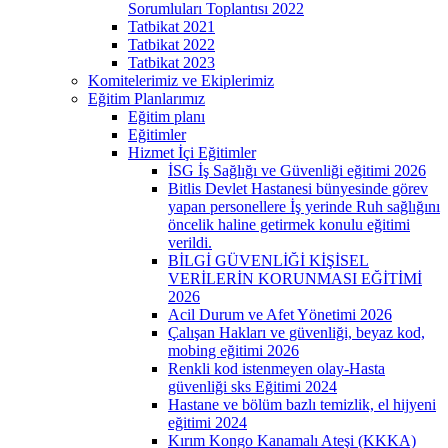
Sorumluları Toplantısı 2022
Tatbikat 2021
Tatbikat 2022
Tatbikat 2023
Komitelerimiz ve Ekiplerimiz
Eğitim Planlarımız
Eğitim planı
Eğitimler
Hizmet İçi Eğitimler
İSG İş Sağlığı ve Güvenliği eğitimi 2026
Bitlis Devlet Hastanesi bünyesinde görev
yapan personellere İş yerinde Ruh sağlığını
öncelik haline getirmek konulu eğitimi
verildi.
BİLGİ GÜVENLİĞİ KİŞİSEL
VERİLERİN KORUNMASI EĞİTİMİ
2026
Acil Durum ve Afet Yönetimi 2026
Çalışan Hakları ve güvenliği, beyaz kod,
mobing eğitimi 2026
Renkli kod istenmeyen olay-Hasta
güvenliği sks Eğitimi 2024
Hastane ve bölüm bazlı temizlik, el hijyeni
eğitimi 2024
Kırım Kongo Kanamalı Ateşi (KKKA)