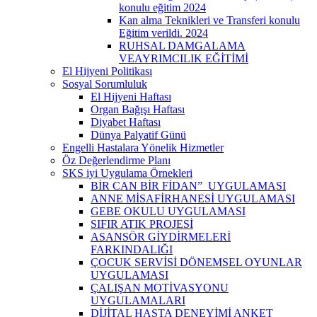
konulu eğitim 2024
Kan alma Teknikleri ve Transferi konulu
Eğitim verildi. 2024
RUHSAL DAMGALAMA
VEAYRIMCILIK EĞİTİMİ
El Hijyeni Politikası
Sosyal Sorumluluk
El Hijyeni Haftası
Organ Bağışı Haftası
Diyabet Haftası
Dünya Palyatif Günü
Engelli Hastalara Yönelik Hizmetler
Öz Değerlendirme Planı
SKS iyi Uygulama Örnekleri
BİR CAN BİR FİDAN” UYGULAMASI
ANNE MİSAFİRHANESİ UYGULAMASI
GEBE OKULU UYGULAMASI
SIFIR ATIK PROJESİ
ASANSÖR GİYDİRMELERİ
FARKINDALIĞI
ÇOCUK SERVİSİ DÖNEMSEL OYUNLAR
UYGULAMASI
ÇALIŞAN MOTİVASYONU
UYGULAMALARI
DİJİTAL HASTA DENEYİMİ ANKET