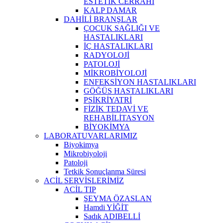
ESTETİK CERRAHİ
KALP DAMAR
DAHİLİ BRANŞLAR
ÇOCUK SAĞLIĞI VE
HASTALIKLARI
İÇ HASTALIKLARI
RADYOLOJİ
PATOLOJİ
MİKROBİYOLOJİ
ENFEKSİYON HASTALIKLARI
GÖĞÜS HASTALIKLARI
PSİKRİYATRİ
FİZİK TEDAVİ VE
REHABİLİTASYON
BİYOKİMYA
LABORATUVARLARIMIZ
Biyokimya
Mikrobiyoloji
Patoloji
Tetkik Sonuçlanma Süresi
ACİL SERVİSLERİMİZ
ACİL TIP
ŞEYMA ÖZASLAN
Hamdi YİĞİT
Sadık ADIBELLİ