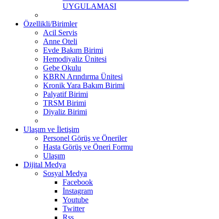
UYGULAMASI
Özellikli/Birimler
Acil Servis
Anne Oteli
Evde Bakım Birimi
Hemodiyaliz Ünitesi
Gebe Okulu
KBRN Arındırma Ünitesi
Kronik Yara Bakım Birimi
Palyatif Birimi
TRSM Birimi
Diyaliz Birimi
Ulaşım ve İletişim
Personel Görüş ve Öneriler
Hasta Görüş ve Öneri Formu
Ulaşım
Dijital Medya
Sosyal Medya
Facebook
İnstagram
Youtube
Twitter
Rss