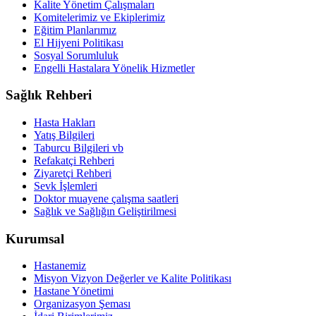
Kalite Yönetim Çalışmaları
Komitelerimiz ve Ekiplerimiz
Eğitim Planlarımız
El Hijyeni Politikası
Sosyal Sorumluluk
Engelli Hastalara Yönelik Hizmetler
Sağlık Rehberi
Hasta Hakları
Yatış Bilgileri
Taburcu Bilgileri vb
Refakatçi Rehberi
Ziyaretçi Rehberi
Sevk İşlemleri
Doktor muayene çalışma saatleri
Sağlık ve Sağlığın Geliştirilmesi
Kurumsal
Hastanemiz
Misyon Vizyon Değerler ve Kalite Politikası
Hastane Yönetimi
Organizasyon Şeması