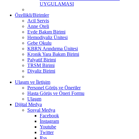
UYGULAMASI
Özellikli/Birimler
Acil Servis
Anne Oteli
Evde Bakım Birimi
Hemodiyaliz Ünitesi
Gebe Okulu
KBRN Arındırma Ünitesi
Kronik Yara Bakım Birimi
Palyatif Birimi
TRSM Birimi
Diyaliz Birimi
Ulaşım ve İletişim
Personel Görüş ve Öneriler
Hasta Görüş ve Öneri Formu
Ulaşım
Dijital Medya
Sosyal Medya
Facebook
İnstagram
Youtube
Twitter
Rss