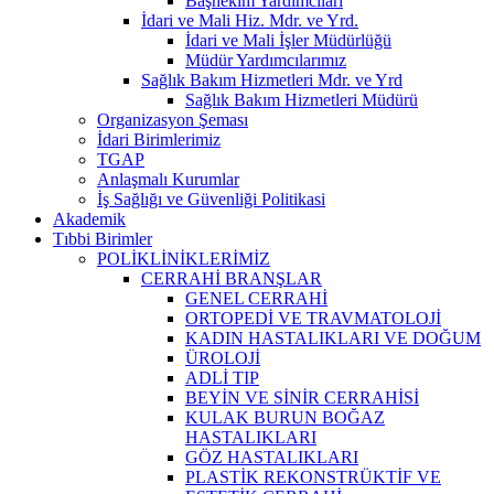
Başhekim Yardımcıları
İdari ve Mali Hiz. Mdr. ve Yrd.
İdari ve Mali İşler Müdürlüğü
Müdür Yardımcılarımız
Sağlık Bakım Hizmetleri Mdr. ve Yrd
Sağlık Bakım Hizmetleri Müdürü
Organizasyon Şeması
İdari Birimlerimiz
TGAP
Anlaşmalı Kurumlar
İş Sağlığı ve Güvenliği Politikasi
Akademik
Tıbbi Birimler
POLİKLİNİKLERİMİZ
CERRAHİ BRANŞLAR
GENEL CERRAHİ
ORTOPEDİ VE TRAVMATOLOJİ
KADIN HASTALIKLARI VE DOĞUM
ÜROLOJİ
ADLİ TIP
BEYİN VE SİNİR CERRAHİSİ
KULAK BURUN BOĞAZ
HASTALIKLARI
GÖZ HASTALIKLARI
PLASTİK REKONSTRÜKTİF VE