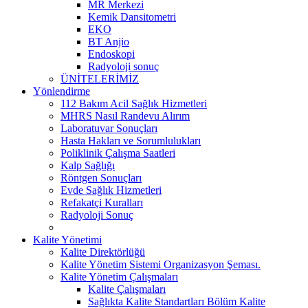
MR Merkezi
Kemik Dansitometri
EKO
BT Anjio
Endoskopi
Radyoloji sonuç
ÜNİTELERİMİZ
Yönlendirme
112 Bakım Acil Sağlık Hizmetleri
MHRS Nasıl Randevu Alırım
Laboratuvar Sonuçları
Hasta Hakları ve Sorumlulukları
Poliklinik Çalışma Saatleri
Kalp Sağlığı
Röntgen Sonuçları
Evde Sağlık Hizmetleri
Refakatçi Kuralları
Radyoloji Sonuç
Kalite Yönetimi
Kalite Direktörlüğü
Kalite Yönetim Sistemi Organizasyon Şeması.
Kalite Yönetim Çalışmaları
Kalite Çalışmaları
Sağlıkta Kalite Standartları Bölüm Kalite