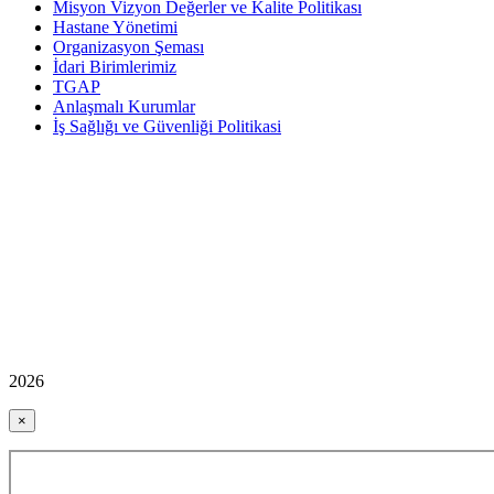
Misyon Vizyon Değerler ve Kalite Politikası
Hastane Yönetimi
Organizasyon Şeması
İdari Birimlerimiz
TGAP
Anlaşmalı Kurumlar
İş Sağlığı ve Güvenliği Politikasi
2026
×