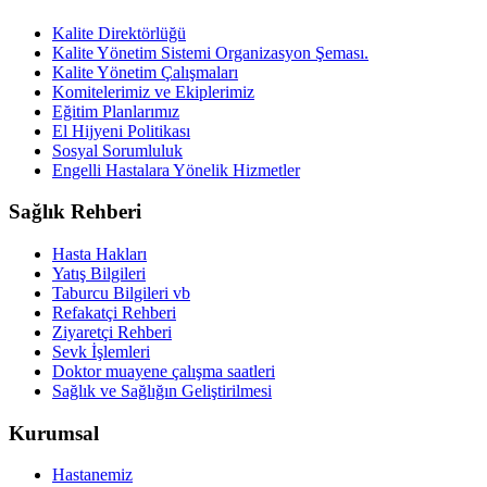
Kalite Direktörlüğü
Kalite Yönetim Sistemi Organizasyon Şeması.
Kalite Yönetim Çalışmaları
Komitelerimiz ve Ekiplerimiz
Eğitim Planlarımız
El Hijyeni Politikası
Sosyal Sorumluluk
Engelli Hastalara Yönelik Hizmetler
Sağlık Rehberi
Hasta Hakları
Yatış Bilgileri
Taburcu Bilgileri vb
Refakatçi Rehberi
Ziyaretçi Rehberi
Sevk İşlemleri
Doktor muayene çalışma saatleri
Sağlık ve Sağlığın Geliştirilmesi
Kurumsal
Hastanemiz