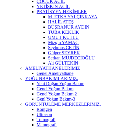
ÇOCUK ACİL
YETİŞKİN ACİL
PRATİSYEN HEKİMLER
M. ETKA YALÇINKAYA
HALİL ATEŞ
BÜŞRANUR AYDIN
TUBA KEKLİK
UMUT KUTLU
Mizgin YAMAÇ
Şeyhmus ÇETİN
Gülper SEYREK
Serkan MÜJDECİOĞLU
Ali GÜLTEKİN
AMELİYATHANELERİMİZ
Genel Ameliyathane
YOĞUNBAKIMLARIMIZ.
Yeni Doğan Yoğun Bakım
Genel Yoğun Bakım
Genel Yoğun Bakım 2
Genl Yoğun Bakım-3
GÖRÜNTÜLEME MERKEZLERİMİZ.
Röntgen
Ultrason
Tomografi
Mamografi