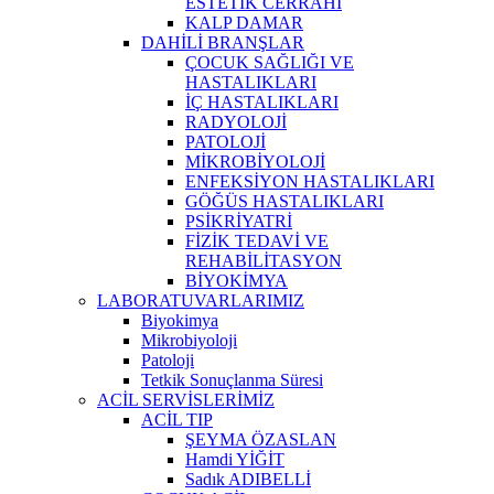
ESTETİK CERRAHİ
KALP DAMAR
DAHİLİ BRANŞLAR
ÇOCUK SAĞLIĞI VE
HASTALIKLARI
İÇ HASTALIKLARI
RADYOLOJİ
PATOLOJİ
MİKROBİYOLOJİ
ENFEKSİYON HASTALIKLARI
GÖĞÜS HASTALIKLARI
PSİKRİYATRİ
FİZİK TEDAVİ VE
REHABİLİTASYON
BİYOKİMYA
LABORATUVARLARIMIZ
Biyokimya
Mikrobiyoloji
Patoloji
Tetkik Sonuçlanma Süresi
ACİL SERVİSLERİMİZ
ACİL TIP
ŞEYMA ÖZASLAN
Hamdi YİĞİT
Sadık ADIBELLİ