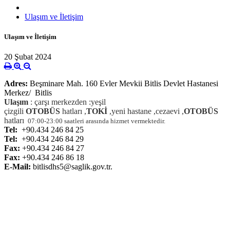
Ulaşım ve İletişim
Ulaşım ve İletişim
20 Şubat 2024
Adres:
Beşminare Mah. 160 Evler Mevkii Bitlis Devlet Hastanesi
Merkez/ Bitlis
Ulaşım
: çarşı merkezden :yeşil
çizgili
OTOBÜS
hatları
,
TOKİ
,yeni hastane ,cezaevi ,
OTOBÜS
hatları
07:00-23:00 saatleri arasında hizmet vermektedir.
Tel:
+90.434 246 84 25
Tel:
+90.434 246 84 29
Fax:
+90.434 246 84 27
Fax:
+90.434 246 86 18
E-Mail:
bitlisdhs5@saglik.gov.tr.