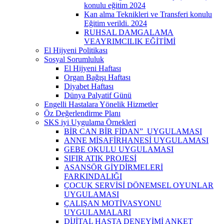
konulu eğitim 2024
Kan alma Teknikleri ve Transferi konulu
Eğitim verildi. 2024
RUHSAL DAMGALAMA
VEAYRIMCILIK EĞİTİMİ
El Hijyeni Politikası
Sosyal Sorumluluk
El Hijyeni Haftası
Organ Bağışı Haftası
Diyabet Haftası
Dünya Palyatif Günü
Engelli Hastalara Yönelik Hizmetler
Öz Değerlendirme Planı
SKS iyi Uygulama Örnekleri
BİR CAN BİR FİDAN” UYGULAMASI
ANNE MİSAFİRHANESİ UYGULAMASI
GEBE OKULU UYGULAMASI
SIFIR ATIK PROJESİ
ASANSÖR GİYDİRMELERİ
FARKINDALIĞI
ÇOCUK SERVİSİ DÖNEMSEL OYUNLAR
UYGULAMASI
ÇALIŞAN MOTİVASYONU
UYGULAMALARI
DİJİTAL HASTA DENEYİMİ ANKET