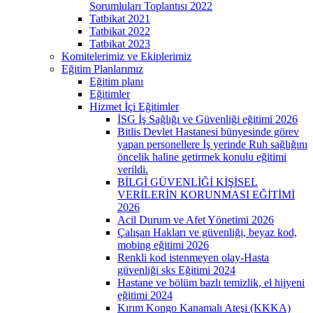
Sorumluları Toplantısı 2022
Tatbikat 2021
Tatbikat 2022
Tatbikat 2023
Komitelerimiz ve Ekiplerimiz
Eğitim Planlarımız
Eğitim planı
Eğitimler
Hizmet İçi Eğitimler
İSG İş Sağlığı ve Güvenliği eğitimi 2026
Bitlis Devlet Hastanesi bünyesinde görev
yapan personellere İş yerinde Ruh sağlığını
öncelik haline getirmek konulu eğitimi
verildi.
BİLGİ GÜVENLİĞİ KİŞİSEL
VERİLERİN KORUNMASI EĞİTİMİ
2026
Acil Durum ve Afet Yönetimi 2026
Çalışan Hakları ve güvenliği, beyaz kod,
mobing eğitimi 2026
Renkli kod istenmeyen olay-Hasta
güvenliği sks Eğitimi 2024
Hastane ve bölüm bazlı temizlik, el hijyeni
eğitimi 2024
Kırım Kongo Kanamalı Ateşi (KKKA)