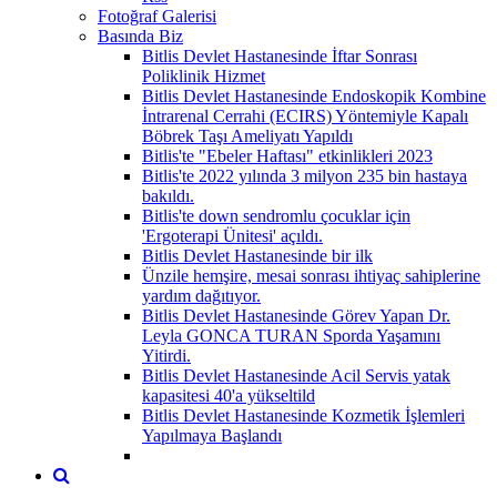
Fotoğraf Galerisi
Basında Biz
Bitlis Devlet Hastanesinde İftar Sonrası
Poliklinik Hizmet
Bitlis Devlet Hastanesinde Endoskopik Kombine
İntrarenal Cerrahi (ECIRS) Yöntemiyle Kapalı
Böbrek Taşı Ameliyatı Yapıldı
Bitlis'te "Ebeler Haftası" etkinlikleri 2023
Bitlis'te 2022 yılında 3 milyon 235 bin hastaya
bakıldı.
Bitlis'te down sendromlu çocuklar için
'Ergoterapi Ünitesi' açıldı.
Bitlis Devlet Hastanesinde bir ilk
Ünzile hemşire, mesai sonrası ihtiyaç sahiplerine
yardım dağıtıyor.
Bitlis Devlet Hastanesinde Görev Yapan Dr.
Leyla GONCA TURAN Sporda Yaşamını
Yitirdi.
Bitlis Devlet Hastanesinde Acil Servis yatak
kapasitesi 40'a yükseltild
Bitlis Devlet Hastanesinde Kozmetik İşlemleri
Yapılmaya Başlandı