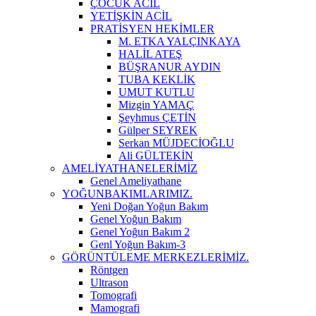
ÇOCUK ACİL
YETİŞKİN ACİL
PRATİSYEN HEKİMLER
M. ETKA YALÇINKAYA
HALİL ATEŞ
BÜŞRANUR AYDIN
TUBA KEKLİK
UMUT KUTLU
Mizgin YAMAÇ
Şeyhmus ÇETİN
Gülper SEYREK
Serkan MÜJDECİOĞLU
Ali GÜLTEKİN
AMELİYATHANELERİMİZ
Genel Ameliyathane
YOĞUNBAKIMLARIMIZ.
Yeni Doğan Yoğun Bakım
Genel Yoğun Bakım
Genel Yoğun Bakım 2
Genl Yoğun Bakım-3
GÖRÜNTÜLEME MERKEZLERİMİZ.
Röntgen
Ultrason
Tomografi
Mamografi