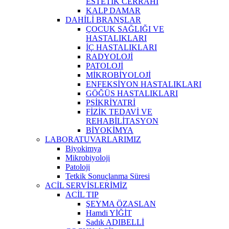
ESTETİK CERRAHİ
KALP DAMAR
DAHİLİ BRANŞLAR
ÇOCUK SAĞLIĞI VE
HASTALIKLARI
İÇ HASTALIKLARI
RADYOLOJİ
PATOLOJİ
MİKROBİYOLOJİ
ENFEKSİYON HASTALIKLARI
GÖĞÜS HASTALIKLARI
PSİKRİYATRİ
FİZİK TEDAVİ VE
REHABİLİTASYON
BİYOKİMYA
LABORATUVARLARIMIZ
Biyokimya
Mikrobiyoloji
Patoloji
Tetkik Sonuçlanma Süresi
ACİL SERVİSLERİMİZ
ACİL TIP
ŞEYMA ÖZASLAN
Hamdi YİĞİT
Sadık ADIBELLİ