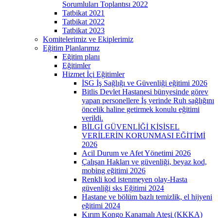
Sorumluları Toplantısı 2022
Tatbikat 2021
Tatbikat 2022
Tatbikat 2023
Komitelerimiz ve Ekiplerimiz
Eğitim Planlarımız
Eğitim planı
Eğitimler
Hizmet İçi Eğitimler
İSG İş Sağlığı ve Güvenliği eğitimi 2026
Bitlis Devlet Hastanesi bünyesinde görev
yapan personellere İş yerinde Ruh sağlığını
öncelik haline getirmek konulu eğitimi
verildi.
BİLGİ GÜVENLİĞİ KİŞİSEL
VERİLERİN KORUNMASI EĞİTİMİ
2026
Acil Durum ve Afet Yönetimi 2026
Çalışan Hakları ve güvenliği, beyaz kod,
mobing eğitimi 2026
Renkli kod istenmeyen olay-Hasta
güvenliği sks Eğitimi 2024
Hastane ve bölüm bazlı temizlik, el hijyeni
eğitimi 2024
Kırım Kongo Kanamalı Ateşi (KKKA)