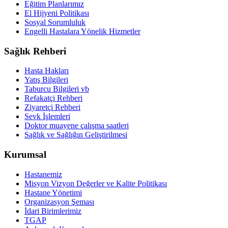
Eğitim Planlarımız
El Hijyeni Politikası
Sosyal Sorumluluk
Engelli Hastalara Yönelik Hizmetler
Sağlık Rehberi
Hasta Hakları
Yatış Bilgileri
Taburcu Bilgileri vb
Refakatçi Rehberi
Ziyaretçi Rehberi
Sevk İşlemleri
Doktor muayene çalışma saatleri
Sağlık ve Sağlığın Geliştirilmesi
Kurumsal
Hastanemiz
Misyon Vizyon Değerler ve Kalite Politikası
Hastane Yönetimi
Organizasyon Şeması
İdari Birimlerimiz
TGAP