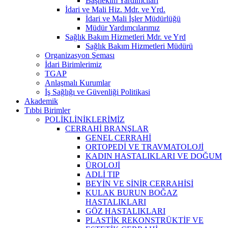
Başhekim Yardımcıları
İdari ve Mali Hiz. Mdr. ve Yrd.
İdari ve Mali İşler Müdürlüğü
Müdür Yardımcılarımız
Sağlık Bakım Hizmetleri Mdr. ve Yrd
Sağlık Bakım Hizmetleri Müdürü
Organizasyon Şeması
İdari Birimlerimiz
TGAP
Anlaşmalı Kurumlar
İş Sağlığı ve Güvenliği Politikasi
Akademik
Tıbbi Birimler
POLİKLİNİKLERİMİZ
CERRAHİ BRANŞLAR
GENEL CERRAHİ
ORTOPEDİ VE TRAVMATOLOJİ
KADIN HASTALIKLARI VE DOĞUM
ÜROLOJİ
ADLİ TIP
BEYİN VE SİNİR CERRAHİSİ
KULAK BURUN BOĞAZ
HASTALIKLARI
GÖZ HASTALIKLARI
PLASTİK REKONSTRÜKTİF VE