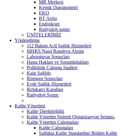
MR Merkezi
Kemik Dansitometri
EKO
BT Anjio
Endoskopi
Radyoloji sonuç
ÜNİTELERİMİZ
Yönlendirme
112 Bakım Acil Sağlık Hizmetleri
MHRS Nasıl Randevu Alırım
Laboratuvar Sonuçları
Hasta Hakları ve Sorumlulukları
Poliklinik Çalışma Saatleri
Kalp Sağlığı
Röntgen Sonuçları
Evde Sağlık Hizmetleri
Refakatçi Kuralları
Radyoloji Sonuç
Kalite Yönetimi
Kalite Direktörlüğü
Kalite Yönetim Sistemi Organizasyon Şeması.
Kalite Yönetim Çalışmaları
Kalite Çalışmaları
Sağlıkta Kalite Standartları Bölüm Kalite