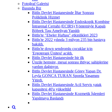
Fotoğraf Galerisi
Basında Biz
Bitlis Devlet Hastanesinde İftar Sonrası
Poliklinik Hizmet
Bitlis Devlet Hastanesinde Endoskopik Kombine
İntrarenal Cerrahi (ECIRS) Yöntemiyle Kapalı
Böbrek Taşı Ameliyatı Yapıldı
Bitlis'te "Ebeler Haftası" etkinlikleri 2023
Bitlis'te 2022 yılında 3 milyon 235 bin hastaya
bakıldı.
Bitlis'te down sendromlu çocuklar için
'Ergoterapi Ünitesi' açıldı.
Bitlis Devlet Hastanesinde bir ilk
Ünzile hemşire, mesai sonrası ihtiyaç sahiplerine
yardım dağıtıyor.
Bitlis Devlet Hastanesinde Görev Yapan Dr.
Leyla GONCA TURAN Sporda Yaşamını
Yitirdi.
Bitlis Devlet Hastanesinde Acil Servis yatak
kapasitesi 40'a yükseltild
Bitlis Devlet Hastanesinde Kozmetik İşlemleri
Yapılmaya Başlandı