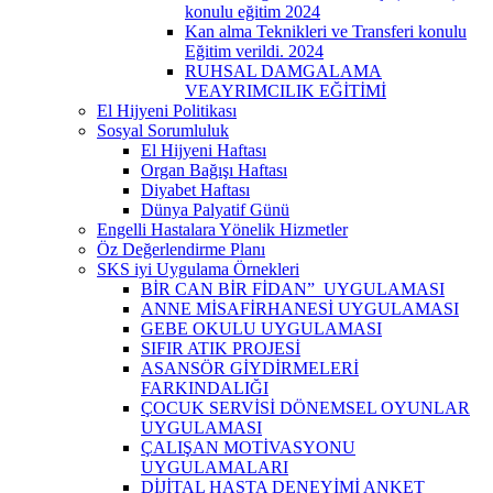
konulu eğitim 2024
Kan alma Teknikleri ve Transferi konulu
Eğitim verildi. 2024
RUHSAL DAMGALAMA
VEAYRIMCILIK EĞİTİMİ
El Hijyeni Politikası
Sosyal Sorumluluk
El Hijyeni Haftası
Organ Bağışı Haftası
Diyabet Haftası
Dünya Palyatif Günü
Engelli Hastalara Yönelik Hizmetler
Öz Değerlendirme Planı
SKS iyi Uygulama Örnekleri
BİR CAN BİR FİDAN” UYGULAMASI
ANNE MİSAFİRHANESİ UYGULAMASI
GEBE OKULU UYGULAMASI
SIFIR ATIK PROJESİ
ASANSÖR GİYDİRMELERİ
FARKINDALIĞI
ÇOCUK SERVİSİ DÖNEMSEL OYUNLAR
UYGULAMASI
ÇALIŞAN MOTİVASYONU
UYGULAMALARI
DİJİTAL HASTA DENEYİMİ ANKET