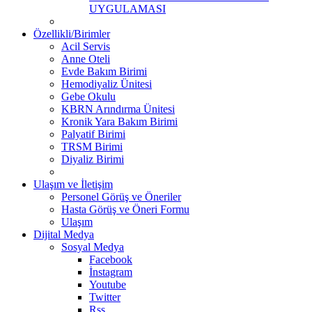
UYGULAMASI
Özellikli/Birimler
Acil Servis
Anne Oteli
Evde Bakım Birimi
Hemodiyaliz Ünitesi
Gebe Okulu
KBRN Arındırma Ünitesi
Kronik Yara Bakım Birimi
Palyatif Birimi
TRSM Birimi
Diyaliz Birimi
Ulaşım ve İletişim
Personel Görüş ve Öneriler
Hasta Görüş ve Öneri Formu
Ulaşım
Dijital Medya
Sosyal Medya
Facebook
İnstagram
Youtube
Twitter
Rss