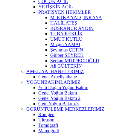
ÇOCUK ACİL
YETİŞKİN ACİL
PRATİSYEN HEKİMLER
M. ETKA YALÇINKAYA
HALİL ATEŞ
BÜŞRANUR AYDIN
TUBA KEKLİK
UMUT KUTLU
Mizgin YAMAÇ
Şeyhmus ÇETİN
Gülper SEYREK
Serkan MÜJDECİOĞLU
Ali GÜLTEKİN
AMELİYATHANELERİMİZ
Genel Ameliyathane
YOĞUNBAKIMLARIMIZ.
Yeni Doğan Yoğun Bakım
Genel Yoğun Bakım
Genel Yoğun Bakım 2
Genl Yoğun Bakım-3
GÖRÜNTÜLEME MERKEZLERİMİZ.
Röntgen
Ultrason
Tomografi
Mamografi