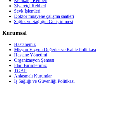
Refakatçi Rehberi
Ziyaretçi Rehberi
Sevk İşlemleri
Doktor muayene çalışma saatleri
Sağlık ve Sağlığın Geliştirilmesi
Kurumsal
Hastanemiz
Misyon Vizyon Değerler ve Kalite Politikası
Hastane Yönetimi
Organizasyon Şeması
İdari Birimlerimiz
TGAP
Anlaşmalı Kurumlar
İş Sağlığı ve Güvenliği Politikasi