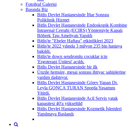
Fotoğraf Galerisi
Basında Biz
Bitlis Devlet Hastanesinde İftar Sonrası
Poliklinik Hizmet
Bitlis Devlet Hastanesinde Endoskopik Kombine
İntrarenal Cerrahi (ECIRS) Yöntemiyle Kapalı
Böbrek Taşı Ameliyatı Yapıldı
Bitlis'te "Ebeler Haftası" etkinlikleri 2023
Bitlis'te 2022 yılında 3 milyon 235 bin hastaya
bakıldı.
Bitlis'te down sendromlu çocuklar için
'Ergoterapi Ünitesi' açıldı.
Bitlis Devlet Hastanesinde bir ilk
Ünzile hemşire, mesai sonrası ihtiyaç sahiplerine
yardım dağıtıyor.
Bitlis Devlet Hastanesinde Görev Yapan Dr.
Leyla GONCA TURAN Sporda Yaşamını
Yitirdi.
Bitlis Devlet Hastanesinde Acil Servis yatak
kapasitesi 40'a yükseltild
Bitlis Devlet Hastanesinde Kozmetik İşlemleri
Yapılmaya Başlandı