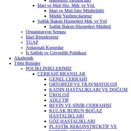
Başhekim Yardımcıları
İdari ve Mali Hiz. Mdr. ve Yrd.
İdari ve Mali İşler Müdürlüğü
Müdür Yardımcılarımız
Sağlık Bakım Hizmetleri Mdr. ve Yrd
Sağlık Bakım Hizmetleri Müdürü
Organizasyon Şeması
İdari Birimlerimiz
TGAP
Anlaşmalı Kurumlar
İş Sağlığı ve Güvenliği Politikasi
Akademik
Tıbbi Birimler
POLİKLİNİKLERİMİZ
CERRAHİ BRANŞLAR
GENEL CERRAHİ
ORTOPEDİ VE TRAVMATOLOJİ
KADIN HASTALIKLARI VE DOĞUM
ÜROLOJİ
ADLİ TIP
BEYİN VE SİNİR CERRAHİSİ
KULAK BURUN BOĞAZ
HASTALIKLARI
GÖZ HASTALIKLARI
PLASTİK REKONSTRÜKTİF VE