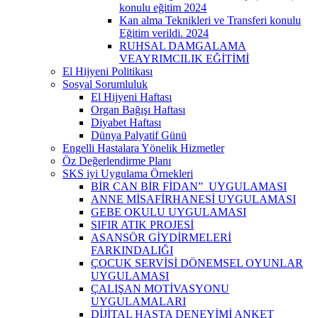
konulu eğitim 2024
Kan alma Teknikleri ve Transferi konulu
Eğitim verildi. 2024
RUHSAL DAMGALAMA
VEAYRIMCILIK EĞİTİMİ
El Hijyeni Politikası
Sosyal Sorumluluk
El Hijyeni Haftası
Organ Bağışı Haftası
Diyabet Haftası
Dünya Palyatif Günü
Engelli Hastalara Yönelik Hizmetler
Öz Değerlendirme Planı
SKS iyi Uygulama Örnekleri
BİR CAN BİR FİDAN” UYGULAMASI
ANNE MİSAFİRHANESİ UYGULAMASI
GEBE OKULU UYGULAMASI
SIFIR ATIK PROJESİ
ASANSÖR GİYDİRMELERİ
FARKINDALIĞI
ÇOCUK SERVİSİ DÖNEMSEL OYUNLAR
UYGULAMASI
ÇALIŞAN MOTİVASYONU
UYGULAMALARI
DİJİTAL HASTA DENEYİMİ ANKET