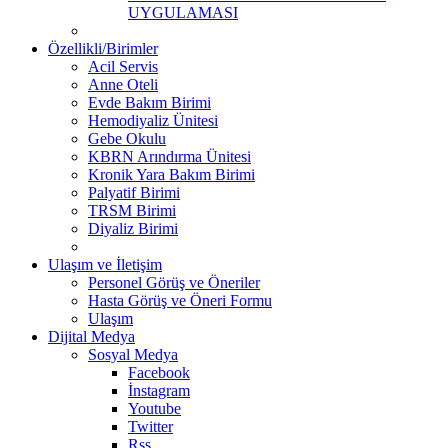
UYGULAMASI
Özellikli/Birimler
Acil Servis
Anne Oteli
Evde Bakım Birimi
Hemodiyaliz Ünitesi
Gebe Okulu
KBRN Arındırma Ünitesi
Kronik Yara Bakım Birimi
Palyatif Birimi
TRSM Birimi
Diyaliz Birimi
Ulaşım ve İletişim
Personel Görüş ve Öneriler
Hasta Görüş ve Öneri Formu
Ulaşım
Dijital Medya
Sosyal Medya
Facebook
İnstagram
Youtube
Twitter
Rss