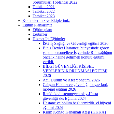
Sorumluları Toplantısı 2022
Tatbikat 2021
Tatbikat 2022
Tatbikat 2023
Komitelerimiz ve Ekiplerimiz
Eğitim Planlarımız
Eğitim planı
Eğitimler
Hizmet İçi Eğitimler
İSG İş Sağlığı ve Güvenliği eğitimi 2026
Bitlis Devlet Hastanesi bünyesinde görev
yapan personellere İş yerinde Ruh sağlığını
öncelik haline getirmek konulu eğitimi
verildi.
BİLGİ GÜVENLİĞİ KİŞİSEL
VERİLERİN KORUNMASI EĞİTİMİ
2026
Acil Durum ve Afet Yönetimi 2026
Çalışan Hakları ve güvenliği, beyaz kod,
mobing eğitimi 2026
Renkli kod istenmeyen olay-Hasta
güvenliği sks Eğitimi 2024
Hastane ve bölüm bazlı temizlik, el hijyeni
eğitimi 2024
Kırım Kongo Kanamalı Ateşi (KKKA)