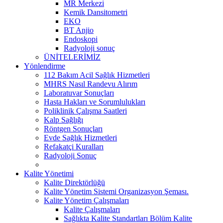
MR Merkezi
Kemik Dansitometri
EKO
BT Anjio
Endoskopi
Radyoloji sonuç
ÜNİTELERİMİZ
Yönlendirme
112 Bakım Acil Sağlık Hizmetleri
MHRS Nasıl Randevu Alırım
Laboratuvar Sonuçları
Hasta Hakları ve Sorumlulukları
Poliklinik Çalışma Saatleri
Kalp Sağlığı
Röntgen Sonuçları
Evde Sağlık Hizmetleri
Refakatçi Kuralları
Radyoloji Sonuç
Kalite Yönetimi
Kalite Direktörlüğü
Kalite Yönetim Sistemi Organizasyon Şeması.
Kalite Yönetim Çalışmaları
Kalite Çalışmaları
Sağlıkta Kalite Standartları Bölüm Kalite