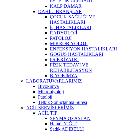
ESTETİK CERRAHİ
KALP DAMAR
DAHİLİ BRANŞLAR
ÇOCUK SAĞLIĞI VE
HASTALIKLARI
İÇ HASTALIKLARI
RADYOLOJİ
PATOLOJİ
MİKROBİYOLOJİ
ENFEKSİYON HASTALIKLARI
GÖĞÜS HASTALIKLARI
PSİKRİYATRİ
FİZİK TEDAVİ VE
REHABİLİTASYON
BİYOKİMYA
LABORATUVARLARIMIZ
Biyokimya
Mikrobiyoloji
Patoloji
Tetkik Sonuçlanma Süresi
ACİL SERVİSLERİMİZ
ACİL TIP
ŞEYMA ÖZASLAN
Hamdi YİĞİT
Sadık ADIBELLİ