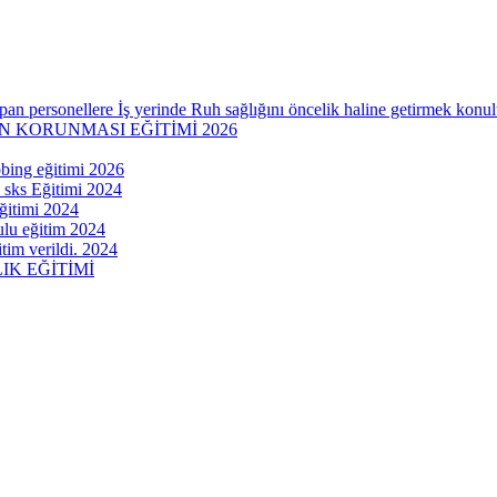
an personellere İş yerinde Ruh sağlığını öncelik haline getirmek konulu
İN KORUNMASI EĞİTİMİ 2026
obing eğitimi 2026
 sks Eğitimi 2024
eğitimi 2024
lu eğitim 2024
tim verildi. 2024
K EĞİTİMİ