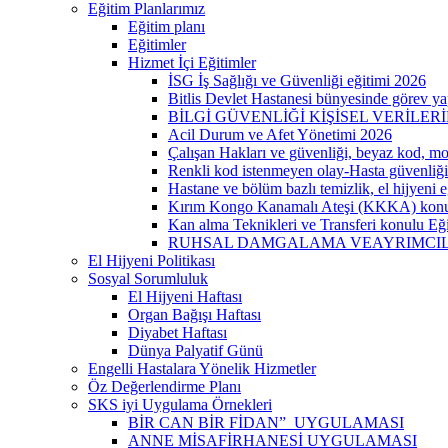
Eğitim Planlarımız
Eğitim planı
Eğitimler
Hizmet İçi Eğitimler
İSG İş Sağlığı ve Güvenliği eğitimi 2026
Bitlis Devlet Hastanesi bünyesinde görev yap
BİLGİ GÜVENLİĞİ KİŞİSEL VERİLER
Acil Durum ve Afet Yönetimi 2026
Çalışan Hakları ve güvenliği, beyaz kod, m
Renkli kod istenmeyen olay-Hasta güvenliği
Hastane ve bölüm bazlı temizlik, el hijyeni 
Kırım Kongo Kanamalı Ateşi (KKKA) konu
Kan alma Teknikleri ve Transferi konulu Eği
RUHSAL DAMGALAMA VEAYRIMCILI
El Hijyeni Politikası
Sosyal Sorumluluk
El Hijyeni Haftası
Organ Bağışı Haftası
Diyabet Haftası
Dünya Palyatif Günü
Engelli Hastalara Yönelik Hizmetler
Öz Değerlendirme Planı
SKS iyi Uygulama Örnekleri
BİR CAN BİR FİDAN” UYGULAMASI
ANNE MİSAFİRHANESİ UYGULAMASI