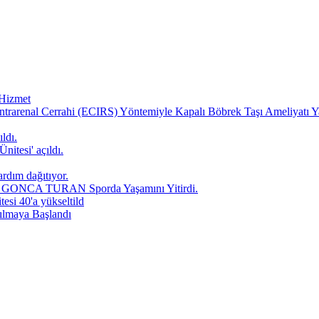
 Hizmet
ntrarenal Cerrahi (ECIRS) Yöntemiyle Kapalı Böbrek Taşı Ameliyatı Y
ldı.
nitesi' açıldı.
ardım dağıtıyor.
yla GONCA TURAN Sporda Yaşamını Yitirdi.
tesi 40'a yükseltild
pılmaya Başlandı