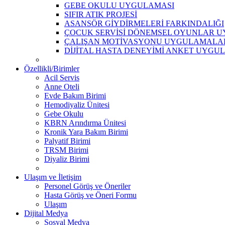
GEBE OKULU UYGULAMASI
SIFIR ATIK PROJESİ
ASANSÖR GİYDİRMELERİ FARKINDALIĞI
ÇOCUK SERVİSİ DÖNEMSEL OYUNLAR 
ÇALIŞAN MOTİVASYONU UYGULAMALA
DİJİTAL HASTA DENEYİMİ ANKET UYGU
Özellikli/Birimler
Acil Servis
Anne Oteli
Evde Bakım Birimi
Hemodiyaliz Ünitesi
Gebe Okulu
KBRN Arındırma Ünitesi
Kronik Yara Bakım Birimi
Palyatif Birimi
TRSM Birimi
Diyaliz Birimi
Ulaşım ve İletişim
Personel Görüş ve Öneriler
Hasta Görüş ve Öneri Formu
Ulaşım
Dijital Medya
Sosyal Medya