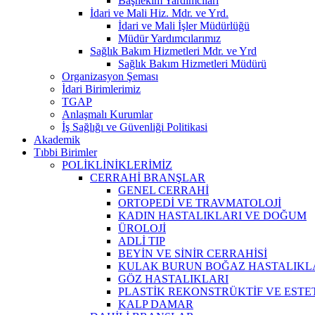
Başhekim Yardımcıları
İdari ve Mali Hiz. Mdr. ve Yrd.
İdari ve Mali İşler Müdürlüğü
Müdür Yardımcılarımız
Sağlık Bakım Hizmetleri Mdr. ve Yrd
Sağlık Bakım Hizmetleri Müdürü
Organizasyon Şeması
İdari Birimlerimiz
TGAP
Anlaşmalı Kurumlar
İş Sağlığı ve Güvenliği Politikasi
Akademik
Tıbbi Birimler
POLİKLİNİKLERİMİZ
CERRAHİ BRANŞLAR
GENEL CERRAHİ
ORTOPEDİ VE TRAVMATOLOJİ
KADIN HASTALIKLARI VE DOĞUM
ÜROLOJİ
ADLİ TIP
BEYİN VE SİNİR CERRAHİSİ
KULAK BURUN BOĞAZ HASTALIKL
GÖZ HASTALIKLARI
PLASTİK REKONSTRÜKTİF VE ESTE
KALP DAMAR