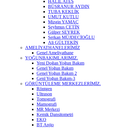
HALİL ATEŞ
BÜŞRANUR AYDIN
TUBA KEKLİK
UMUT KUTLU
Mizgin YAMAÇ
Şeyhmus ÇETİN
Gülper SEYREK
Serkan MÜJDECİOĞLU
Ali GÜLTEKİN
AMELİYATHANELERİMİZ
Genel Ameliyathane
YOĞUNBAKIMLARIMIZ.
Yeni Doğan Yoğun Bakım
Genel Yoğun Bakım
Genel Yoğun Bakım 2
Genl Yoğun Bakım-3
GÖRÜNTÜLEME MERKEZLERİMİZ.
Röntgen
Ultrason
Tomografi
Mamografi
MR Merkezi
Kemik Dansitometri
EKO
BT Anjio