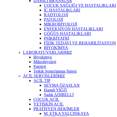
DAHİLİ BRANŞLAR
ÇOCUK SAĞLIĞI VE HASTALIKLARI
İÇ HASTALIKLARI
RADYOLOJİ
PATOLOJİ
MİKROBİYOLOJİ
ENFEKSİYON HASTALIKLARI
GÖĞÜS HASTALIKLARI
PSİKRİYATRİ
FİZİK TEDAVİ VE REHABİLİTASYON
BİYOKİMYA
LABORATUVARLARIMIZ
Biyokimya
Mikrobiyoloji
Patoloji
Tetkik Sonuçlanma Süresi
ACİL SERVİSLERİMİZ
ACİL TIP
ŞEYMA ÖZASLAN
Hamdi YİĞİT
Sadık ADIBELLİ
ÇOCUK ACİL
YETİŞKİN ACİL
PRATİSYEN HEKİMLER
M. ETKA YALÇINKAYA