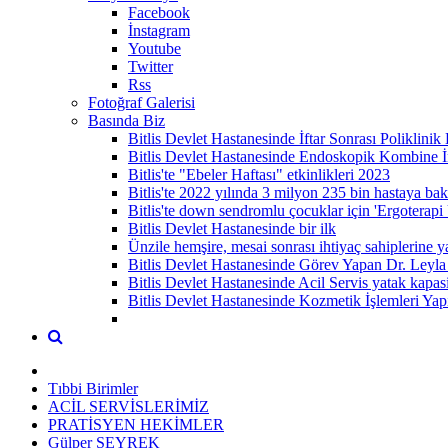
Facebook
İnstagram
Youtube
Twitter
Rss
Fotoğraf Galerisi
Basında Biz
Bitlis Devlet Hastanesinde İftar Sonrası Poliklinik
Bitlis Devlet Hastanesinde Endoskopik Kombine İ
Bitlis'te "Ebeler Haftası" etkinlikleri 2023
Bitlis'te 2022 yılında 3 milyon 235 bin hastaya bakı
Bitlis'te down sendromlu çocuklar için 'Ergoterapi Ü
Bitlis Devlet Hastanesinde bir ilk
Ünzile hemşire, mesai sonrası ihtiyaç sahiplerine y
Bitlis Devlet Hastanesinde Görev Yapan Dr. Le
Bitlis Devlet Hastanesinde Acil Servis yatak kapasi
Bitlis Devlet Hastanesinde Kozmetik İşlemleri Ya
Tıbbi Birimler
ACİL SERVİSLERİMİZ
PRATİSYEN HEKİMLER
Gülper SEYREK