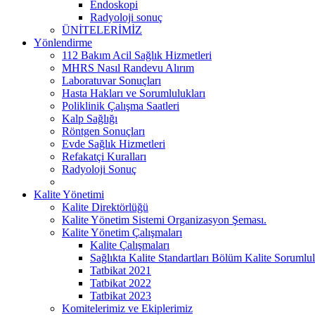
Endoskopi
Radyoloji sonuç
ÜNİTELERİMİZ
Yönlendirme
112 Bakım Acil Sağlık Hizmetleri
MHRS Nasıl Randevu Alırım
Laboratuvar Sonuçları
Hasta Hakları ve Sorumlulukları
Poliklinik Çalışma Saatleri
Kalp Sağlığı
Röntgen Sonuçları
Evde Sağlık Hizmetleri
Refakatçi Kuralları
Radyoloji Sonuç
Kalite Yönetimi
Kalite Direktörlüğü
Kalite Yönetim Sistemi Organizasyon Şeması.
Kalite Yönetim Çalışmaları
Kalite Çalışmaları
Sağlıkta Kalite Standartları Bölüm Kalite Sorumlul
Tatbikat 2021
Tatbikat 2022
Tatbikat 2023
Komitelerimiz ve Ekiplerimiz