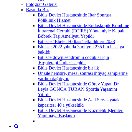
Fotoğraf Galerisi
Basında Biz
Bitlis Devlet Hastanesinde İftar Sonrası
Poliklinik Hizmet
Bitlis Devlet Hastanesinde Endoskopik Kombine
İntrarenal Cerrahi (ECIRS) Yöntemiyle Kapalı
Böbrek Taşı Ameliyatı Yapıldı
Bitlis'te "Ebeler Haftası" etkinlikleri 2023
Bitlis'te 2022 yılında 3 milyon 235 bin hastaya
bakıldı.
Bitlis'te down sendromlu çocuklar için
'Ergoterapi Ünitesi' açıldı.
Bitlis Devlet Hastanesinde bir ilk
Ünzile hemşire, mesai sonrası ihtiyaç sahiplerine
yardım dağıtıyor.
Bitlis Devlet Hastanesinde Görev Yapan Dr.
Leyla GONCA TURAN Sporda Yaşamını
Yitirdi.
Bitlis Devlet Hastanesinde Acil Servis yatak
kapasitesi 40'a yükseltild
Bitlis Devlet Hastanesinde Kozmetik İşlemleri
Yapılmaya Başlandı