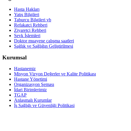
Hasta Hakları
Yatış Bilgileri
Taburcu Bilgileri vb
Refakatçi Rehberi
Ziyaretçi Rehberi
Sevk İşlemleri
Doktor muayene çalışma saatleri
Sağlık ve Sağlığın Geliştirilmesi
Kurumsal
Hastanemiz
Misyon Vizyon Değerler ve Kalite Politikası
Hastane Yönetimi
Organizasyon Şeması
İdari Birimlerimiz
TGAP
Anlaşmalı Kurumlar
İş Sağlığı ve Güvenliği Politikasi