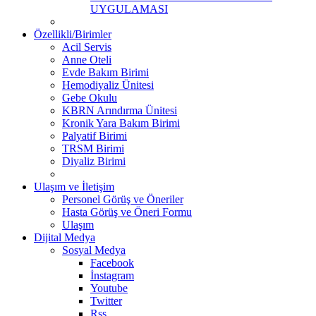
UYGULAMASI
Özellikli/Birimler
Acil Servis
Anne Oteli
Evde Bakım Birimi
Hemodiyaliz Ünitesi
Gebe Okulu
KBRN Arındırma Ünitesi
Kronik Yara Bakım Birimi
Palyatif Birimi
TRSM Birimi
Diyaliz Birimi
Ulaşım ve İletişim
Personel Görüş ve Öneriler
Hasta Görüş ve Öneri Formu
Ulaşım
Dijital Medya
Sosyal Medya
Facebook
İnstagram
Youtube
Twitter
Rss